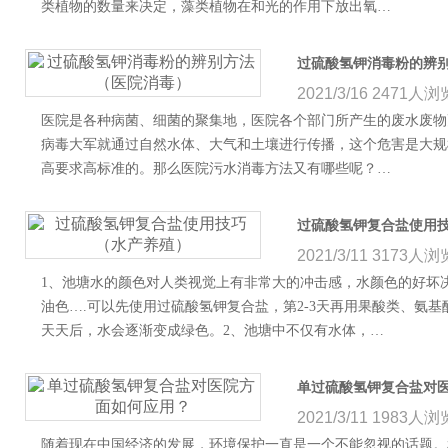
类植物的数量来决定，藻类植物在和光的作用下放出氧…
过硫酸氢钾消毒粉的辨
2021/3/16
2471人浏
医院是各种病菌、细菌的聚集地，医院各个部门所产生的废水废物
病毒大军就通过自然水体、大气和土壤进行传播，这个危害是大规
高要求高标准的。那么医院污水消毒方法又有哪些呢？…
过硫酸氢钾复合盐使用
2021/3/11
3173人浏
1、池塘水的颜色对人类视觉上有非常大的冲击感，水颜色的好坏
油色….可以先使用过硫酸氢钾复合盐，第2-3天再用果酸类、氨基
天天后，水会逐渐变成绿色。2、池塘中不仅有水体，…
单过硫酸氢钾复合盐对
2021/3/11
1983人浏
随着现在中国经济的发展，环境保护一直是一个不能忽视的话题。